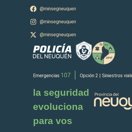
@minsegneuquen
@minsegneuquen
@minsegneuquen
107
Emergencias
Opción 2 | Siniestros via
la seguridad
evoluciona
para vos